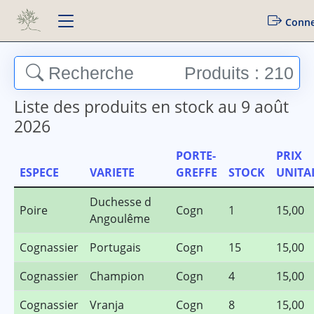
Conn
Recherche
Produits : 210
Liste des produits en stock au 9 août
2026
PORTE-
PRIX
ESPECE
VARIETE
GREFFE
STOCK
UNITA
Duchesse d
Poire
Cogn
1
15,00
Angoulême
Cognassier
Portugais
Cogn
15
15,00
Cognassier
Champion
Cogn
4
15,00
Cognassier
Vranja
Cogn
8
15,00